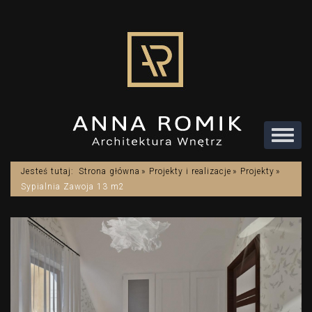
Rozwi
menu
Jesteś tutaj:
Strona główna
Projekty i realizacje
Projekty
Sypialnia Zawoja 13 m2