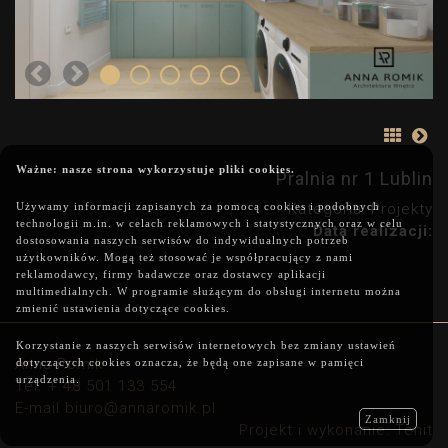
Ważne: nasze strona wykorzystuje pliki cookies.
Pralnia nr 1 Lublin
Używamy informacji zapisanych za pomocą cookies i podobnych
Kategoria: Projekty
technologii m.in. w celach reklamowych i statystycznych oraz w celu
Data realizacji:
dostosowania naszych serwisów do indywidualnych potrzeb
użytkowników. Mogą też stosować je współpracujący z nami
reklamodawcy, firmy badawcze oraz dostawcy aplikacji
multimedialnych. W programie służącym do obsługi internetu można
zmienić ustawienia dotyczące cookies.
Korzystanie z naszych serwisów internetowych bez zmiany ustawień
Anna Romik
dotyczących cookies oznacza, że będą one zapisane w pamięci
urządzenia.
Tel. + 48 501 133 554
E-mail biuro@annaromik.pl
Zamknij
Projekt i wykonanie:
Tenit