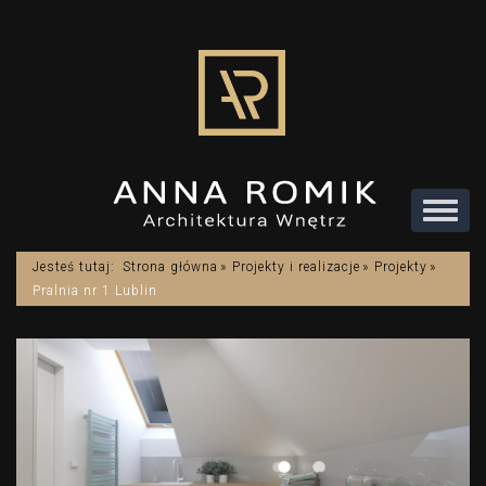
Rozwi
menu
Jesteś tutaj:
Strona główna
Projekty i realizacje
Projekty
Pralnia nr 1 Lublin