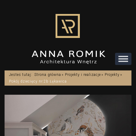
Rozwi
menu
Jesteś tutaj:
Strona główna
Projekty i realizacje
Projekty
Pokój dziecięcy nr.2b Łękawica