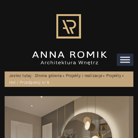
Rozwi
menu
Jesteś tutaj:
Strona główna
Projekty i realizacje
Projekty
Hol / Przedpokój nr 8