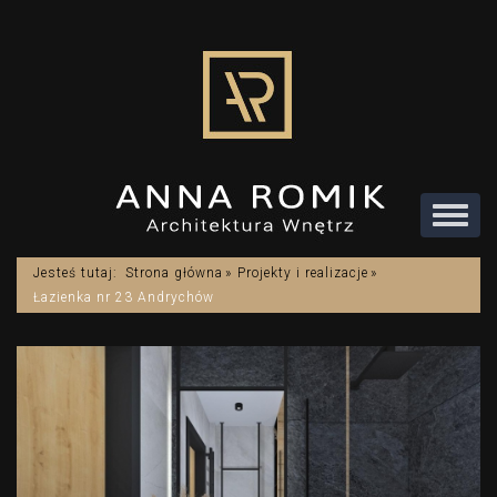
Rozwi
menu
Jesteś tutaj:
Strona główna
Projekty i realizacje
Łazienka nr 23 Andrychów